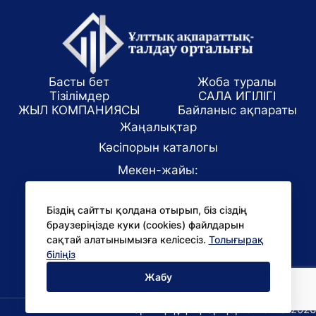
Басты бет
Жоба туралы
Тізілімдер
САЛА ИГІЛІГІ
ЖЫЛ КОМПАНИЯСЫ
Байланыс ақпараты
Жаңалықтар
Кәсіпорын каталогы
Мекен-жайы:
Алматы қаласы, ул. Маркова 61/1
Біздің сайтты қолдана отырып, біз сіздің
E-mail:
браузеріңізде куки (cookies) файлдарын
office@niac.kz
сақтай алатынымызға келісесіз.
Толығырақ
БАҚ үшін:
біліңіз
pr@niac.kz
Жабу
Барлық құқықтар қорғалған © 2026