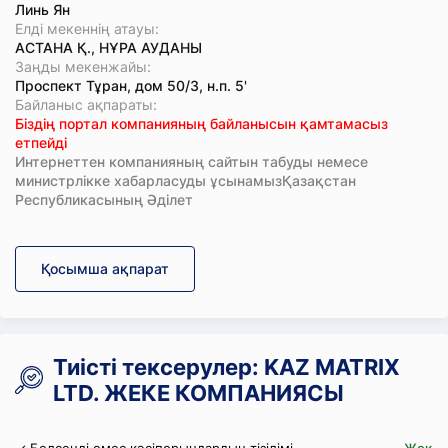
Линь Ян
Елді мекеннің атауы:
АСТАНА Қ., НҰРА АУДАНЫ
Заңды мекенжайы:
Проспект Тұран, дом 50/3, н.п. 5'
Байланыс ақпараты:
Біздің портал компанияның байланысын қамтамасыз
етпейді
Интернеттен компанияның сайтын табуды немесе
министрлікке хабарласуды ұсынамызҚазақстан
Республикасының Әділет
Қосымша ақпарат
Тиісті тексерулер: KAZ MATRIX
LTD. ЖЕКЕ КОМПАНИЯСЫ