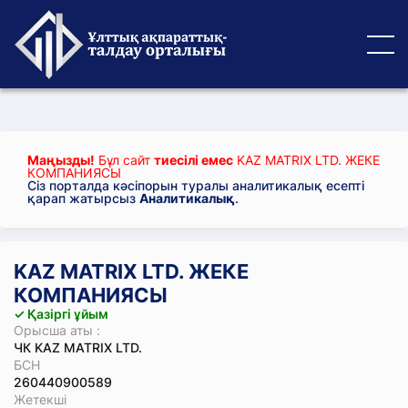
Маңызды!
Бұл сайт
тиесілі емес
KAZ MATRIX LTD. ЖЕКЕ
КОМПАНИЯСЫ
Сіз порталда кәсіпорын туралы аналитикалық есепті
қарап жатырсыз
Аналитикалық
.
KAZ MATRIX LTD. ЖЕКЕ
КОМПАНИЯСЫ
✓ Қазіргі ұйым
Орысша аты :
ЧК KAZ MATRIX LTD.
БСН
260440900589
Жетекші