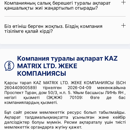
Компанияның салық берешегі туралы ақпарат
қаншалықты жиі жаңартылып отырады?
Біз өтініш берген жоқпыз. Біздің компания
тізілімге қалай кірді?
Компания туралы ақпарат KAZ
MATRIX LTD. ЖЕКЕ
КОМПАНИЯСЫ
Қарсы тарап KAZ MATRIX LTD. ЖЕКЕ КОМПАНИЯСЫ (БСН
260440900589) тіркелген 2026-04-09 мекенжайына
Проспект Тұран, дом 50/3, н.п. 5. Ұйым басшысы ЛИНЬ ЯН ,
негізгі қызметі (ЭҚЖЖ) 70109: Өзге де бас
компаниялардың қызметі.
Бұл сайт ресми мемлекеттік ресурс болып табылмайды.
Ақпарат талдамалықмақсатта ұсынылған және кейбір
дәлсіздіктер болуы мүмкін. Ресми ақпараталу үшін тиісті
мемлекеттік органдарға жүгіну қажет.