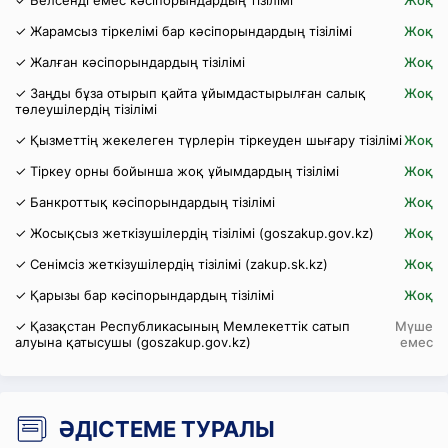
✓ Белсенді емес кәсіпорындардың тізілімі
Жоқ
✓ Жарамсыз тіркелімі бар кәсіпорындардың тізілімі
Жоқ
✓ Жалған кәсіпорындардың тізілімі
Жоқ
✓ Заңды бұза отырып қайта ұйымдастырылған салық
Жоқ
төлеушілердің тізілімі
✓ Қызметтің жекелеген түрлерін тіркеуден шығару тізілімі
Жоқ
✓ Тіркеу орны бойынша жоқ ұйымдардың тізілімі
Жоқ
✓ Банкроттық кәсіпорындардың тізілімі
Жоқ
✓ Жосықсыз жеткізушілердің тізілімі (goszakup.gov.kz)
Жоқ
✓ Сенімсіз жеткізушілердің тізілімі (zakup.sk.kz)
Жоқ
✓ Қарызы бар кәсіпорындардың тізілімі
Жоқ
✓ Қазақстан Республикасының Мемлекеттік сатып
Мүше
алуына қатысушы (goszakup.gov.kz)
емес
ӘДІСТЕМЕ ТУРАЛЫ