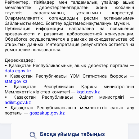
Рейтингтер, тізілімдер мен талдамалық ұпайлар ашық
мемлекеттік деректергенегізделген және жобаның
тәуелсіз сараптамалық ұстанымын көрсетеді.
Олармемлекеттік органдардың ресми ұстанымымен
байланысты емес. Есептеу әдістемесінақтылануы мүмкін.
Публикация информации направлена на повышение
прозрачности и развитие добросовестной конкуренции.
Обработка осуществляется в рамках законодательства об
открытых данных. Интерпретация результатов остаётся на
усмотрение пользователя.
Дереккөздер:
• Қазақстан Республикасының ашық деректер порталы —
data.egov.kz
• Қазақстан Республикасы ҰЭМ Статистика бюросы —
stat.gov.kz
• Қазақстан Республикасы Қаржы министрлігінің
Мемлекеттік кірістер комитеті —
kgd.gov.kz
• Қазақстан Республикасы Әділет министрлігі —
adilet.gov.kz
• Қазақстан Республикасының мемлекеттік сатып алу
порталы —
goszakup.gov.kz
Басқа ұйымды табыңыз